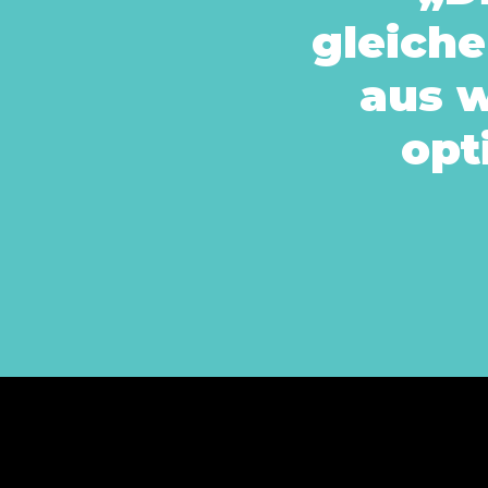
gleich
aus 
opt