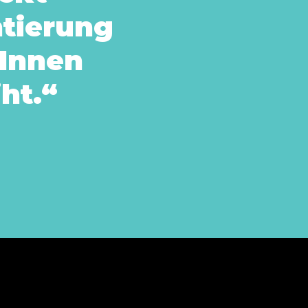
ntierung
rInnen
ht.“