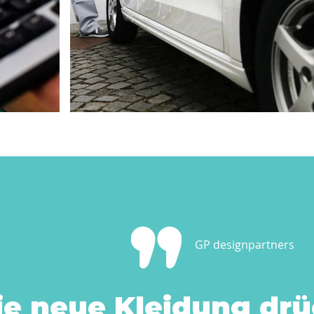
GP designpartners
ie neue Kleidung drü