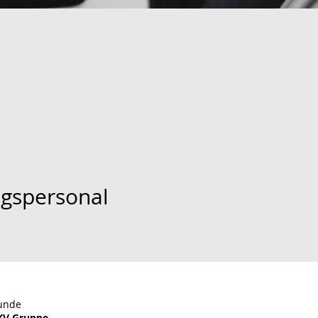
ngspersonal
unde
KV Gruppe