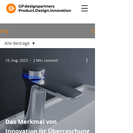
Blog
Alle Beiträge
Alle Beiträge
10. Aug. 2025
2 Min. Lesezeit
Baby-Kinder
Bad-Sanitär
Energie-
Photovoltaik
Medical
Consumer
Public
Das Merkmal von
Designboost
Innovation ist Überraschung