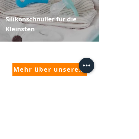
Silikonschnuller für die
Kleinsten
Mehr über unsere Arbeit
GP designpartners gmbh
Industriedesign & Produktinnovation
Burggasse 116/14
1070 Wien,
Österreich
T
+43 1 523 3
5 98
E
design(at)gp.co.at