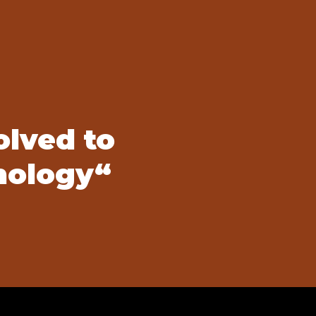
olved to
nology“