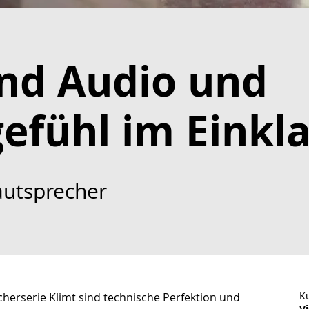
nd Audio und
fühl im Einkl
autsprecher
K
herserie Klimt sind technische Perfektion und 
V