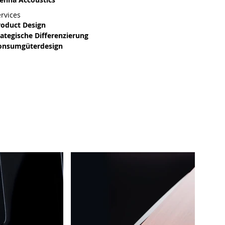
rvices
roduct Design
tategische Differenzierung
onsumgüterdesign