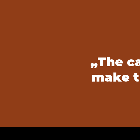
„The ca
make t