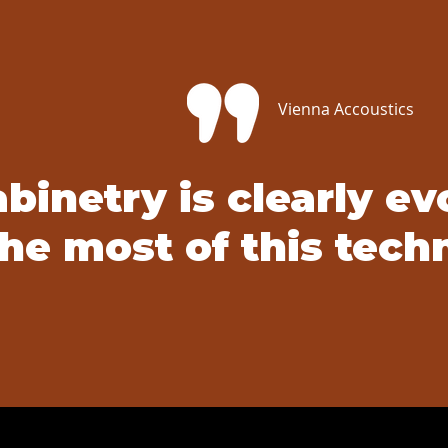
Vienna Accoustics
binetry is clearly ev
he most of this tech